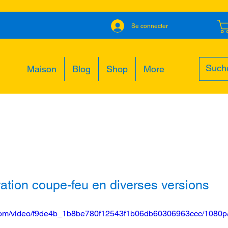
Se connecter
Maison
Blog
Shop
More
vation coupe-feu en diverses versions
ic.com/video/f9de4b_1b8be780f12543f1b06db60306963ccc/1080p