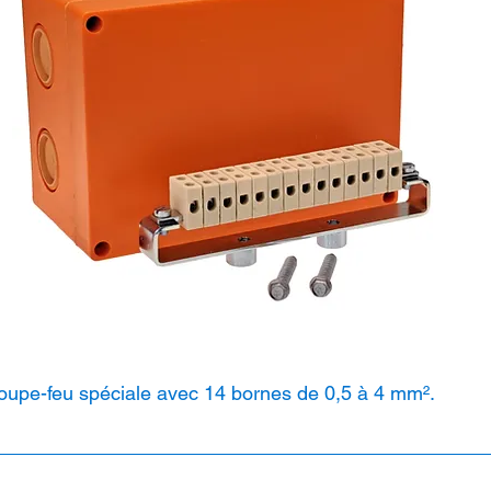
coupe-feu spéciale avec 14 bornes de 0,5 à 4 mm².