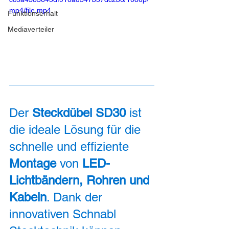
mp4/file.mp4
Funktionserhalt
Mediaverteiler
Der 
Steckdübel SD30
 ist 
die ideale Lösung für die 
schnelle und effiziente 
Montage 
von 
LED-
Lichtbändern, Rohren und 
Kabeln
. Dank der 
innovativen Schnabl 