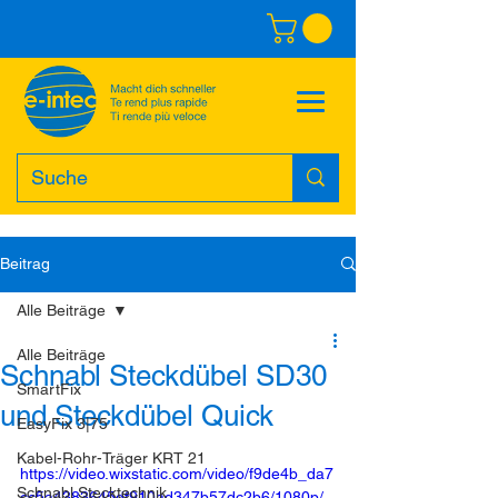
Beitrag
Alle Beiträge
Alle Beiträge
Schnabl Steckdübel SD30
SmartFix
und Steckdübel Quick
EasyFix 3|75
Kabel-Rohr-Träger KRT 21
https://video.wixstatic.com/video/f9de4b_da7
Schnabl Stecktechnik
cc5a4383645df910ad347b57dc2b6/1080p/