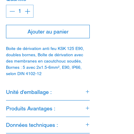
Ajouter au panier
Boite de dérivation anti feu KSK 125 E90,
doubles bornes, Boîte de dérivation avec
des membranes en caoutchouc soudés,
Bornes : 5 avec 2x1.5-6mm², E90, IP66,
selon DIN 4102-12
Unité d'emballage :
1 pièce
Produits Avantages :
1. E90
Données techniques :
2. IP66
3. sans halogène