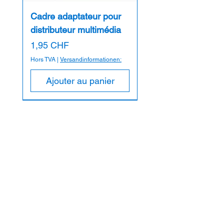
Longueur de dénudage : 16A = 10-12 mm /
Cadre adaptateur pour
32A = 12-14 mm
Sans halogène : Oui
distributeur multimédia
Stabilisé contre les UV : Oui
Prix
1,95 CHF
Résistance à la température : -25 - +80°C
Fabriqué en : Autriche
Hors TVA
|
Versandinformationen:
Ajouter au panier