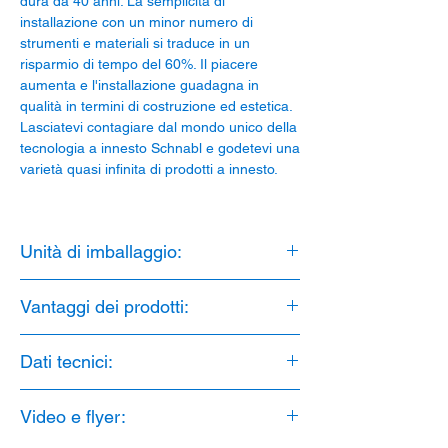
dura da 40 anni. La semplicità di
installazione con un minor numero di
strumenti e materiali si traduce in un
risparmio di tempo del 60%. Il piacere
aumenta e l'installazione guadagna in
qualità in termini di costruzione ed estetica.
Lasciatevi contagiare dal mondo unico della
tecnologia a innesto Schnabl e godetevi una
varietà quasi infinita di prodotti a innesto.
Unità di imballaggio:
25 Pezzi
Vantaggi dei prodotti:
1. foro: 10 mm
Dati tecnici:
2. senza alogeni
3. Stabilizzato ai raggi UV
Materiale DH: PA 6
4. Forza di estrazione di 50 kg
Video e flyer:
Senza alogeni: Sì
Stabilizzato ai raggi UV: Sì