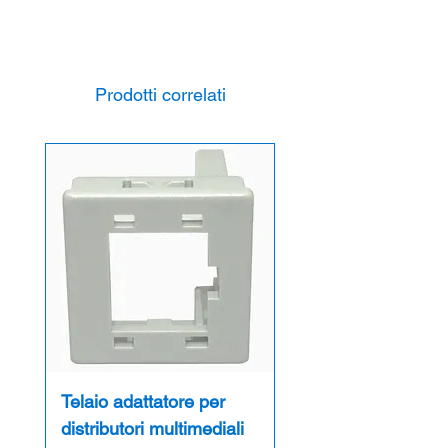
Video:
Schnabl Stecktechnik
Intervallo di temperatura: da -20 °C a +85
PDF Flyer:
Schnabl
°C
Ø del foro: 10 mm
Forza di estrazione del calcestruzzo: 50 kg
Prodotti correlati
Colore: Grigio chiaro 7035
Adatto per: Calcestruzzo
Telaio adattatore per
distributori multimediali