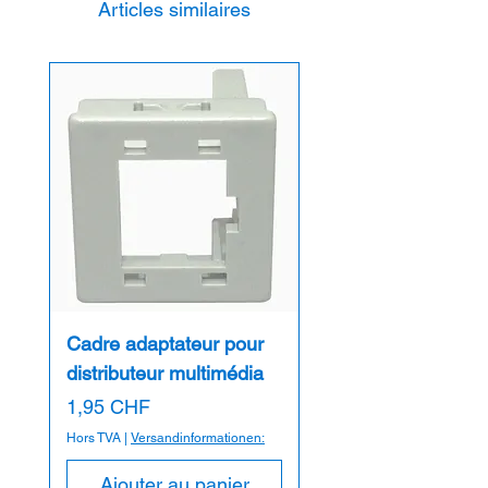
Articles similaires
Convient au chemin de câbles : OBO, Lanz,
Niedax etc.
Cadre adaptateur pour
distributeur multimédia
Prix
1,95 CHF
Hors TVA
|
Versandinformationen:
Ajouter au panier