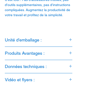
d'outils supplémentaires, pas d'instructions
compliquées. Augmentez la productivité de
votre travail et profitez de la simplicité.
Unité d'emballage :
1 pièce
Produits Avantages :
1. convient pour OBO, Lanz, Niedax, etc.
Données techniques :
2. monté en 12 secondes
3. sans halogène
Matériau Plaque de montage: PC
4. stabilisé aux UV
Vidéo et flyers :
Matériau EasyFix3 : PP-C GF20 / PA 6.6
5. dimensions : 180x120mm
GF30
Vidéo:
EasyFix3
Couleur : gris clair RAL 7035
Sans halogène : Oui
Stabilisé contre les UV : Oui
Dimensions : 180x120x7mm