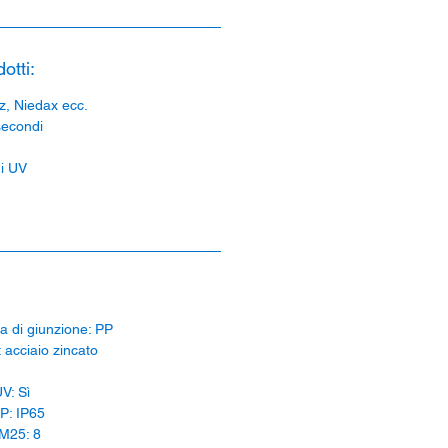
otti:
z, Niedax ecc.
secondi
gi UV
la di giunzione: PP
: acciaio zincato
UV: Sì
IP: IP65
0/M25: 8