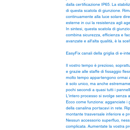
dalla certificazione IP65. La stabili
di questa scatola di giunzione. Ri
continuamente alla luce solare diret
esterne in cui la resistenza agli ag
In sintesi, questa scatola di giun
combina sicurezza, efficienza e faci
avanzate e all'alta qualità, è la scel
EasyFix canali della griglia di e-inte
Il vostro tempo è prezioso, soprattut
e grazie alle staffe di fissaggio fless
molto tempo appartengono ormai al 
è solo unico, ma anche estremament
pochi secondi a quasi tutti i pannel
L'intero processo si svolge senza a
Ecco come funziona: agganciate i g
della canalina portacavi in rete. Rip
montante trasversale inferiore e p
Nessun accessorio superfluo, nessu
complicata. Aumentate la vostra pro