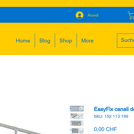
Accedi
Home
Blog
Shop
More
EasyFix canali de
SKU: 152 113 199
Prezzo
0,00 CHF