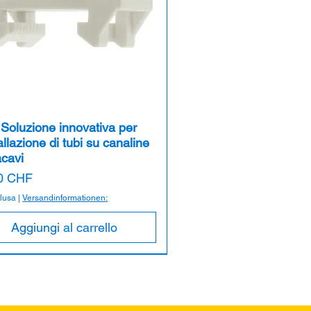
Soluzione innovativa per
tallazione di tubi su canaline
acavi
zo
0 CHF
clusa
|
Versandinformationen:
Aggiungi al carrello