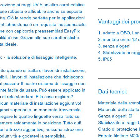
zzazione ai raggi UV è un'altra caratteristica
mane robusta e affidabile anche se esposta
ta. Ciò la rende perfetta per le applicazioni
Vantaggi dei prod
enti atmosferici è un requisito indispensabile.
zione con capicorda preassemblati EasyFix
1. adatto a OBO, Lan
lità d'uso. Grazie alle sue caratteristiche
2. montato entro 12 
ta ideale.
3. senza alogeni
4. Stabilizzato ai rag
c - la soluzione di fissaggio intelligente.
5. IP65
to quando si tratta di lavori di installazione,
ibili, i lavori di installazione che richiedono
passato. Il nostro sistema di fissaggio non
e facile da usare. Può essere applicato in
Dati tecnici:
li di rete standard. E la cosa migliore?
Materiale della scato
lcun materiale di installazione aggiuntivo!
Materiale della staffa
anci superiori a un montante trasversale
Senza alogeni: Sì
iegare le quattro linguette verso l'alto sul
Stabilizzato ai raggi 
remere saldamente in posizione. Tutto qui!
Grado di protezione 
n attrezzo aggiuntivo, nessuna istruzione
Entrate filettate M2
duttività e godetevi la semplicità.