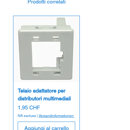
Tensione: 240V
Prodotti correlati
Acceso: +3°C
Spento: +13°C
Protezione IP: IPx7
Telaio adattatore per
distributori multimediali
Prezzo
1,95 CHF
IVA esclusa
|
Versandinformationen:
Aggiungi al carrello