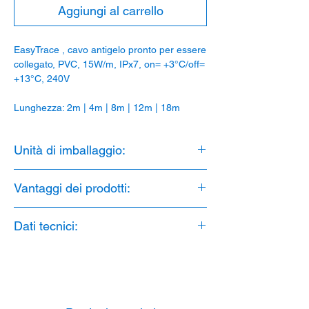
Aggiungi al carrello
EasyTrace , cavo antigelo pronto per essere
collegato, PVC, 15W/m, IPx7, on= +3°C/off=
+13°C, 240V
Lunghezza: 2m | 4m | 8m | 12m | 18m
Unità di imballaggio:
1 Pezzo
Vantaggi dei prodotti:
1. 15W/m
Dati tecnici:
2. IPx7
3. on= +3°C
Materiale: guaina esterna in PVC
4. off= +13°C
Potenza: 2m = 35W | 4m = 71W | 8m =
117W | 12m = 187W | 18m = 275W
Lunghezza: 2m | 4m | 8m | 12m | 18m