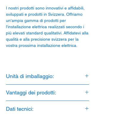
I nostri prodotti sono innovativi e affidabili,
sviluppati e prodotti in Svizzera. Offriamo
un'ampia gamma di prodotti per
l'installazione elettrica realizzati secondo i
più elevati standard qualitativi. Affidatevi alla
qualità e alla precisione svizzera per la
vostra prossima installazione elettrica.
Unità di imballaggio:
100 Pezzo
Vantaggi dei prodotti:
1. bayable
Dati tecnici:
2. senza alogeni
3. Stabilizzato ai raggi UV
Materiale: PP GF 20
Senza alogeni: Sì
Stabilizzato ai raggi UV: Sì