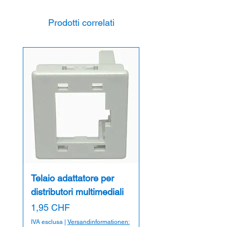
Inscalfibile: Sì
Dimensioni: 130x53x40mm
Prodotti correlati
Montaggio possibile con: Schnabl DN30
(165 320 310), viti
Telaio adattatore per
distributori multimediali
Prezzo
1,95 CHF
IVA esclusa
|
Versandinformationen: