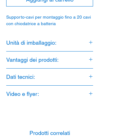
Supporto-cavi per montaggio fino a 20 cavi
con chiodatrice a batteria
Unità di imballaggio:
100 Pezzi
Vantaggi dei prodotti:
1. montaggio con pistola a bulloni per
Dati tecnici:
batteria
2. senza alogeni
Materiale: PP
3. distanza di installazione: 60 cm
Video e flyer:
Senza alogeni: Sì
4. Stabilizzato ai raggi UV
Stabilizzato UV: Sì
5. Forza di estrazione di 40 kg
Video:
Schnabl Stecktechnik
Gamma di temperatura: da -10 °C a +85 °C
PDF Flyer:
Schnabl
Distanza di installazione: 60cm
Numero di cavi: 20 cavi
Montaggio: Chiodatrice a batteria
Prodotti correlati
Adatto per: Cemento