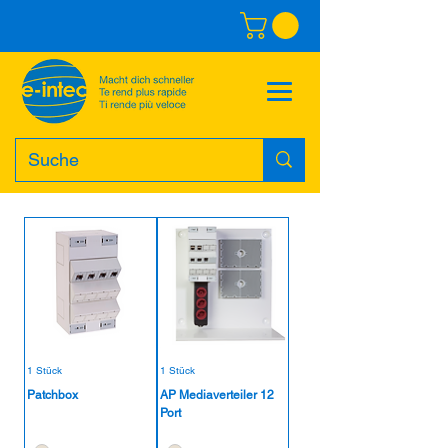
1 Stück
1 Stück
Patchbox
AP Mediaverteiler 12
Port