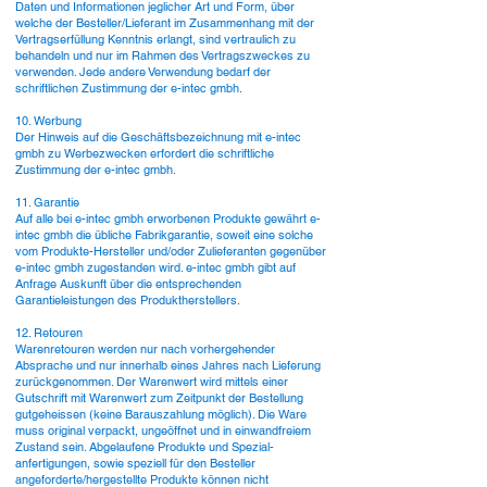
Daten und Informationen jeglicher Art und Form, über
welche der Besteller/Lieferant im Zusammenhang mit der
Vertragserfüllung Kenntnis erlangt, sind vertraulich zu
behandeln und nur im Rahmen des Vertragszweckes zu
verwenden. Jede andere Verwendung bedarf der
schriftlichen Zustimmung der e-intec gmbh.
10. Werbung
Der Hinweis auf die Geschäftsbezeichnung mit e-intec
gmbh zu Werbezwecken erfordert die schriftliche
Zustimmung der e-intec gmbh.
11. Garantie
Auf alle bei e-intec gmbh erworbenen Produkte gewährt e-
intec gmbh die übliche Fabrikgarantie, soweit eine solche
vom Produkte-Hersteller und/oder Zulieferanten gegenüber
e-intec gmbh zugestanden wird. e-intec gmbh gibt auf
Anfrage Auskunft über die entsprechenden
Garantieleistungen des Produktherstellers.
12. Retouren
Warenretouren werden nur nach vorhergehender
Absprache und nur innerhalb eines Jahres nach Lieferung
zurückgenommen. Der Warenwert wird mittels einer
Gutschrift mit Warenwert zum Zeitpunkt der Bestellung
gutgeheissen (keine Barauszahlung möglich). Die Ware
muss original verpackt, ungeöffnet und in einwandfreiem
Zustand sein. Abgelaufene Produkte und Spezial-
anfertigungen, sowie speziell für den Besteller
angeforderte/hergestellte Produkte können nicht