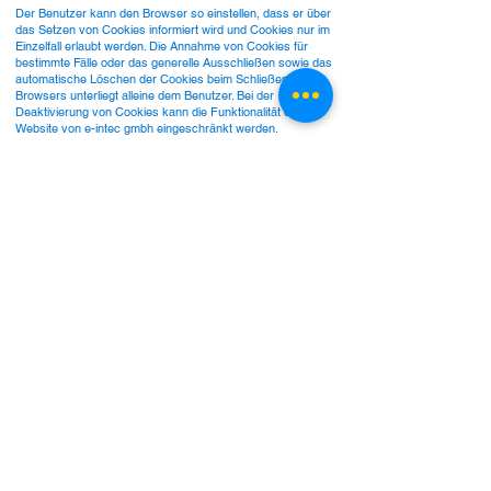
Der Benutzer kann den Browser so einstellen, dass er über
das Setzen von Cookies informiert wird und Cookies nur im
Einzelfall erlaubt werden. Die Annahme von Cookies für
bestimmte Fälle oder das generelle Ausschließen sowie das
automatische Löschen der Cookies beim Schließen des
Browsers unterliegt alleine dem Benutzer. Bei der
Deaktivierung von Cookies kann die Funktionalität der
Website von e-intec gmbh eingeschränkt werden.
Server-Log-Files
Der Provider der Webseiten von e-intec gmbh erhebt und
speichert automatisch Informationen in Server-Log Files,
die Ihr Browser automatisch an uns übermittelt. Dies sind:
Browsertyp und Browserversion
verwendetes Betriebssystem
Referrer URL
Hostname des zugreifenden Rechners
Uhrzeit der Serveranfrage und Verweildauer
Diese Daten sind nicht bestimmten Personen zuordenbar.
Eine Zusammenführung dieser Daten mit anderen
Datenquellen wird nicht vorgenommen. Die e-intec gmbh
behält sich vor, diese Daten nachträglich zu prüfen, wenn
uns konkrete Anhaltspunkte für eine rechtswidrige Nutzung
vorliegen.
Kontaktformular
Wenn der Benutzer der Firma e-intec gmbh per
Kontaktformular Anfragen zukommen lässt, werden die
Angaben des Benutzers aus dem Anfrageformular inklusive