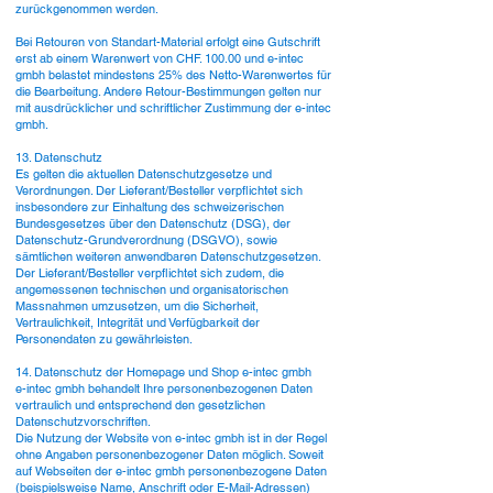
zurückgenommen werden.
Bei Retouren von Standart-Material erfolgt eine Gutschrift
erst ab einem Warenwert von CHF. 100.00 und e-intec
gmbh belastet mindestens 25% des Netto-Warenwertes für
die Bearbeitung. Andere Retour-Bestimmungen gelten nur
mit ausdrücklicher und schriftlicher Zustimmung der e-intec
gmbh.
13. Datenschutz
Es gelten die aktuellen Datenschutzgesetze und
Verordnungen. Der Lieferant/Besteller verpflichtet sich
insbesondere zur Einhaltung des schweizerischen
Bundesgesetzes über den Datenschutz (DSG), der
Datenschutz-Grundverordnung (DSGVO), sowie
sämtlichen weiteren anwendbaren Datenschutzgesetzen.
Der Lieferant/Besteller verpflichtet sich zudem, die
angemessenen technischen und organisatorischen
Massnahmen umzusetzen, um die Sicherheit,
Vertraulichkeit, Integrität und Verfügbarkeit der
Personendaten zu gewährleisten.
14. Datenschutz der Homepage und Shop e-intec gmbh
e-intec gmbh behandelt Ihre personenbezogenen Daten
vertraulich und entsprechend den gesetzlichen
Datenschutzvorschriften.
Die Nutzung der Website von e-intec gmbh ist in der Regel
ohne Angaben personenbezogener Daten möglich. Soweit
auf Webseiten der e-intec gmbh personenbezogene Daten
(beispielsweise Name, Anschrift oder E-Mail-Adressen)