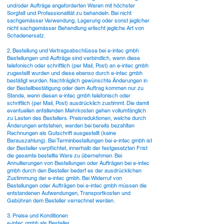
und/oder Aufträge angeforderten Waren mit höchster
Sorgfalt und Professionalität zu behandeln. Bei nicht
sachgemässer Verwendung, Lagerung oder sonst jeglicher
nicht sachgemässer Behandlung erlischt jegliche Art von
Schadenersatz.
2. Bestellung und Vertragsabschlüsse bei e-intec gmbh
Bestellungen und Aufträge sind verbindlich, wenn diese
telefonisch oder schriftlich (per Mail, Post) an e-intec gmbh
zugestellt wurden und diese ebenso durch e-intec gmbh
bestätigt wurden. Nachträglich gewünschte Änderungen in
der Bestellbestätigung oder dem Auftrag kommen nur zu
Stande, wenn diesen e-intec gmbh telefonisch oder
schriftlich (per Mail, Post) ausdrücklich zustimmt. Die damit
eventuellen anfallenden Mehrkosten gehen vollumfänglich
zu Lasten des Bestellers. Preisreduktionen, welche durch
Änderungen entstehen, werden bei bereits bezahlten
Rechnungen als Gutschrift ausgestellt (keine
Barauszahlung). Bei Terminbestellungen bei e-intec gmbh ist
der Besteller verpflichtet, innerhalb der festgesetzten Frist
die gesamte bestellte Ware zu übernehmen. Bei
Annullierungen von Bestellungen oder Aufträgen bei e-intec
gmbh durch den Besteller bedarf es der ausdrücklichen
Zustimmung der e-intec gmbh. Bei Widerruf von
Bestellungen oder Aufträgen bei e-intec gmbh müssen die
entstandenen Aufwendungen, Transportkosten und
Gebühren dem Besteller verrechnet werden.
3. Preise und Konditionen
e-intec gmbh als Besteller