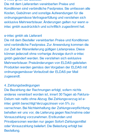
Die mit dem Lieferanten vereinbarten Preise und
Konditionen sind verbindliche Festpreise. Sie umfassen alle
Kosten, Gebühren und sonstige Aufwendungen für die
ordnungsgemässe Vertragserfüllung und verstehen sich
exklusive Mehrwertsteuer. Änderungen gelten nur wenn e-
intec gmbh ausdrücklich und schriftlich zugestimmt hat.
e-intec gmbh als Lieferant
Die mit dem Besteller vereinbarten Preise und Konditionen
sind verbindliche Festpreise. Zur Anwendung kommen die
zur Zeit der Warenlieferung gültigen Listenpreise. Diese
können jederzeit ohne vorherige Anzeige durch e-intec
gmbh geändert werden. Sie verstehen sich exklusive
Mehrwertsteuer. Preisänderungen von ELDAS-gelisteten
Produkten werden gemäss den Vorgaben der ELDAS mit
ordnungsgemässer Vorlaufzeit der ELDAS per Mail
zugesandt.
4. Zahlungsbedingungen
Die Bezahlung der Rechnungen erfolgt, sofern nichts
anderes vereinbart worden ist, innert 30 Tagen ab Faktura-
Datum rein netto ohne Abzug. Bei Zahlungsverzug ist e-
intec gmbh berechtigt Verzugszinsen von 5% zu
verrechnen. Bei Nichteinhaltung der Zahlungsverpflichtung
behalten wir uns vor, die Lieferung gegen Nachnahme oder
Vorauszahlung vorzunehmen. Erstkunden und
Privatpersonen werden nur gegen Sofort-Zahlungsmittel
oder Vorauszahlung beliefert. Die Belastung erfolgt bei
Bestellung.