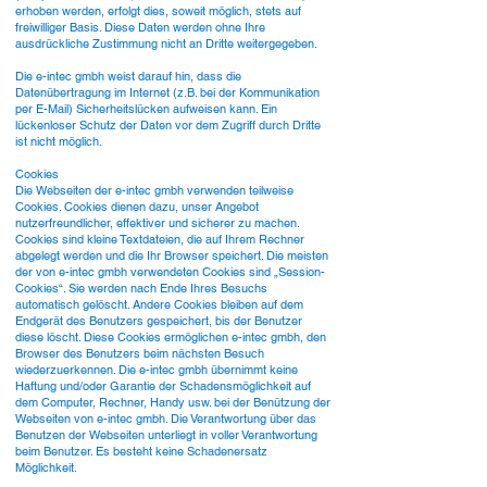
erhoben werden, erfolgt dies, soweit möglich, stets auf
freiwilliger Basis. Diese Daten werden ohne Ihre
ausdrückliche Zustimmung nicht an Dritte weitergegeben.
Die e-intec gmbh weist darauf hin, dass die
Datenübertragung im Internet (z.B. bei der Kommunikation
per E-Mail) Sicherheitslücken aufweisen kann. Ein
lückenloser Schutz der Daten vor dem Zugriff durch Dritte
ist nicht möglich.
Cookies
Die Webseiten der e-intec gmbh verwenden teilweise
Cookies. Cookies dienen dazu, unser Angebot
nutzerfreundlicher, effektiver und sicherer zu machen.
Cookies sind kleine Textdateien, die auf Ihrem Rechner
abgelegt werden und die Ihr Browser speichert. Die meisten
der von e-intec gmbh verwendeten Cookies sind „Session-
Cookies“. Sie werden nach Ende Ihres Besuchs
automatisch gelöscht. Andere Cookies bleiben auf dem
Endgerät des Benutzers gespeichert, bis der Benutzer
diese löscht. Diese Cookies ermöglichen e-intec gmbh, den
Browser des Benutzers beim nächsten Besuch
wiederzuerkennen. Die e-intec gmbh übernimmt keine
Haftung und/oder Garantie der Schadensmöglichkeit auf
dem Computer, Rechner, Handy usw. bei der Benützung der
Webseiten von e-intec gmbh. Die Verantwortung über das
Benutzen der Webseiten unterliegt in voller Verantwortung
beim Benutzer. Es besteht keine Schadenersatz
Möglichkeit.