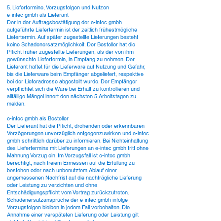
5. Liefertermine, Verzugsfolgen und Nutzen
e-intec gmbh als Lieferant
Der in der Auftragsbestätigung der e-intec gmbh
aufgeführte Liefertermin ist der zeitlich frühestmögliche
Liefertermin. Auf später zugestellte Lieferungen besteht
keine Schadenersatzmöglichkeit. Der Besteller hat die
Pflicht früher zugestellte Lieferungen, als der von ihm
gewünschte Liefertermin, in Empfang zu nehmen. Der
Lieferant haftet für die Lieferware auf Nutzung und Gefahr,
bis die Lieferware beim Empfänger abgeliefert, respektive
bei der Lieferadresse abgestellt wurde. Der Empfänger
verpflichtet sich die Ware bei Erhalt zu kontrollieren und
allfällige Mängel innert den nächsten 5 Arbeitstagen zu
melden.
e-intec gmbh als Besteller
Der Lieferant hat die Pflicht, drohenden oder erkennbaren
Verzögerungen unverzüglich entgegenzuwirken und e-intec
gmbh schriftlich darüber zu informieren. Bei Nichteinhaltung
des Liefertermins mit Lieferungen an e-intec gmbh tritt ohne
Mahnung Verzug ein. Im Verzugsfall ist e-intec gmbh
berechtigt, nach freiem Ermessen auf die Erfüllung zu
bestehen oder nach unbenutztem Ablauf einer
angemessenen Nachfrist auf die nachträgliche Lieferung
oder Leistung zu verzichten und ohne
Entschädigungspflicht vom Vertrag zurückzutreten.
Schadenersatzansprüche der e-intec gmbh infolge
Verzugsfolgen bleiben in jedem Fall vorbehalten. Die
Annahme einer verspäteten Lieferung oder Leistung gilt