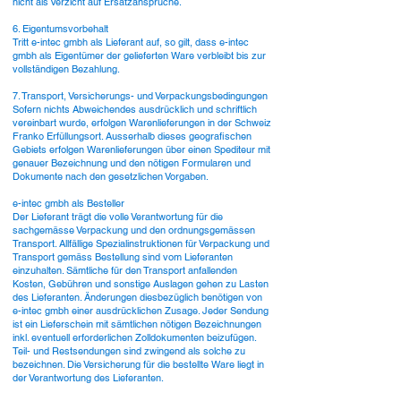
nicht als Verzicht auf Ersatzansprüche.
6. Eigentumsvorbehalt
Tritt e-intec gmbh als Lieferant auf, so gilt, dass e-intec
gmbh als Eigentümer der gelieferten Ware verbleibt bis zur
vollständigen Bezahlung.
7. Transport, Versicherungs- und Verpackungsbedingungen
Sofern nichts Abweichendes ausdrücklich und schriftlich
vereinbart wurde, erfolgen Warenlieferungen in der Schweiz
Franko Erfüllungsort. Ausserhalb dieses geografischen
Gebiets erfolgen Warenlieferungen über einen Spediteur mit
genauer Bezeichnung und den nötigen Formularen und
Dokumente nach den gesetzlichen Vorgaben.
e-intec gmbh als Besteller
Der Lieferant trägt die volle Verantwortung für die
sachgemässe Verpackung und den ordnungsgemässen
Transport. Allfällige Spezialinstruktionen für Verpackung und
Transport gemäss Bestellung sind vom Lieferanten
einzuhalten. Sämtliche für den Transport anfallenden
Kosten, Gebühren und sonstige Auslagen gehen zu Lasten
des Lieferanten. Änderungen diesbezüglich benötigen von
e-intec gmbh einer ausdrücklichen Zusage. Jeder Sendung
ist ein Lieferschein mit sämtlichen nötigen Bezeichnungen
inkl. eventuell erforderlichen Zolldokumenten beizufügen.
Teil- und Restsendungen sind zwingend als solche zu
bezeichnen. Die Versicherung für die bestellte Ware liegt in
der Verantwortung des Lieferanten.