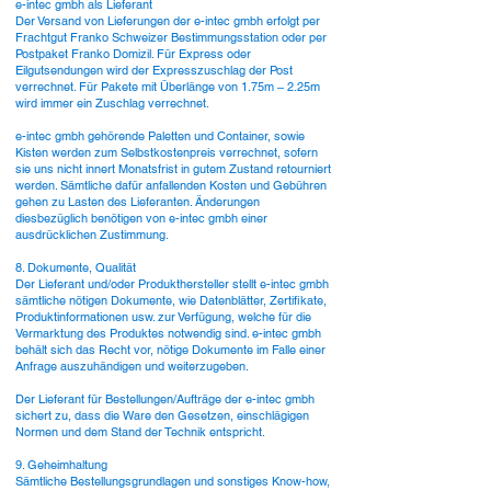
e-intec gmbh als Lieferant
Der Versand von Lieferungen der e-intec gmbh erfolgt per
Frachtgut Franko Schweizer Bestimmungsstation oder per
Postpaket Franko Domizil. Für Express oder
Eilgutsendungen wird der Expresszuschlag der Post
verrechnet. Für Pakete mit Überlänge von 1.75m – 2.25m
wird immer ein Zuschlag verrechnet.
e-intec gmbh gehörende Paletten und Container, sowie
Kisten werden zum Selbstkostenpreis verrechnet, sofern
sie uns nicht innert Monatsfrist in gutem Zustand retourniert
werden. Sämtliche dafür anfallenden Kosten und Gebühren
gehen zu Lasten des Lieferanten. Änderungen
diesbezüglich benötigen von e-intec gmbh einer
ausdrücklichen Zustimmung.
8. Dokumente, Qualität
Der Lieferant und/oder Produkthersteller stellt e-intec gmbh
sämtliche nötigen Dokumente, wie Datenblätter, Zertifikate,
Produktinformationen usw. zur Verfügung, welche für die
Vermarktung des Produktes notwendig sind. e-intec gmbh
behält sich das Recht vor, nötige Dokumente im Falle einer
Anfrage auszuhändigen und weiterzugeben.
Der Lieferant für Bestellungen/Aufträge der e-intec gmbh
sichert zu, dass die Ware den Gesetzen, einschlägigen
Normen und dem Stand der Technik entspricht.
9. Geheimhaltung
Sämtliche Bestellungsgrundlagen und sonstiges Know-how,