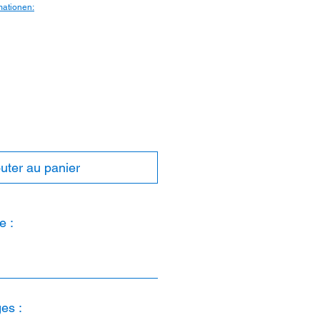
mationen:
uter au panier
e :
es :