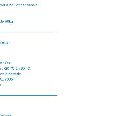
let à boulonner sans fil
 de 40kg
ues :
V : Oui
 : -20 °C à +85 °C
on à batterie
RAL 7035
n
technik