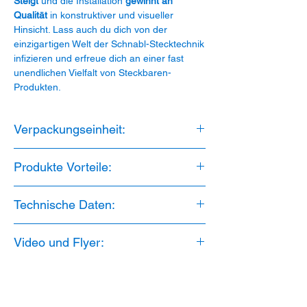
Steigt
und die Installation
gewinnt an
Qualität
in konstruktiver und visueller
Hinsicht. Lass auch du dich von der
einzigartigen Welt der Schnabl-Stecktechnik
infizieren und erfreue dich an einer fast
unendlichen Vielfalt von Steckbaren-
Produkten.
Verpackungseinheit:
100 Stück
Produkte Vorteile:
1. Bohrloch: 6mm
Technische Daten:
2. Dübellänge: 30mm
3. zwei Rohrdimensionen
Material: PP
4. Geringe Aufbauhöhe, Trittschallschutz
Video und Flyer:
Halogenfrei: Ja
5. Rohr-Stopp-Kante
UV Stabilisiert: Ja
6. Halogenfrei
Video:
Schnabl Stecktechnik
Rohr-Stopp-Kante für KRFWG-Rohre: Ja
7. Verlegeabstand: 60cm
PDF Flyer:
Schnabl Rohrmontage
Temperaturbereich: -10 °C bis +85 °C
8. UV Stabilisiert
Geringe Aufbauhöhe: Trittschallschutz