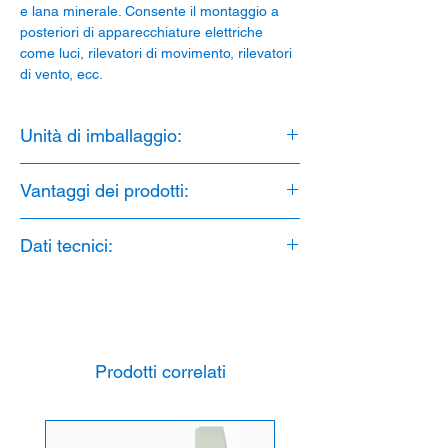
e lana minerale. Consente il montaggio a
posteriori di apparecchiature elettriche
come luci, rilevatori di movimento, rilevatori
di vento, ecc.
Unità di imballaggio:
1 pezzo
Vantaggi dei prodotti:
1. piastra di montaggio Ø 73 mm
Dati tecnici:
2. Senza alogeni
3. stabilizzato ai raggi UV
Materiale: PP
4. Isolamento termico minimo di 80 mm
Spessore dell'isolamento: min. 80 mm
5. Carico massimo 15N
Resistenza alla temperatura: da -25 a 60 °C
Senza alogeni: Sì
Stabilizzato ai raggi UV: Sì
Prodotti correlati
Carico: massimo 15N