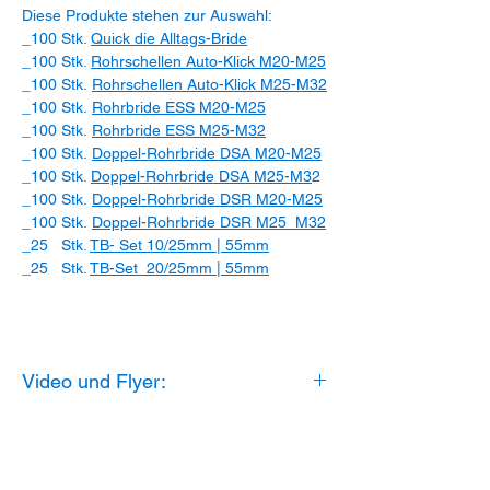
Diese Produkte stehen zur Auswahl:
_100 Stk.
Quick die Alltags-Bride
_100 Stk.
Rohrschellen Auto-Klick M20-M25
_100 Stk.
Rohrschellen Auto-Klick M25-M32
_100 Stk.
Rohrbride ESS M20-M25
_100 Stk.
Rohrbride ESS M25-M32
_100 Stk.
Doppel-Rohrbride DSA M20-M25
_100 Stk.
Doppel-Rohrbride DSA M25-M3
2
_100 Stk.
Doppel-Rohrbride DSR M20-M25
_100 Stk.
Doppel-Rohrbride DSR M25_M32
_25 Stk.
TB- Set 10/25mm | 55mm
_25 Stk.
TB-Set 20/25mm | 55mm
Video und Flyer:
Video:
Schnabl Stecktechnik
PDF Flyer:
Schnabl Rohrmontage