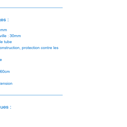
es :
 6mm
ville : 30mm
de tube
onstruction, protection contre les
be
: 60cm
tension
ues :