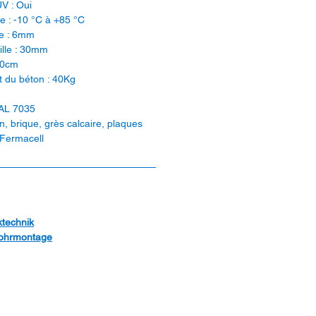
UV : Oui
 : -10 °C à +85 °C
e : 6mm
ille : 30mm
60cm
 du béton : 40Kg
RAL 7035
, brique, grès calcaire, plaques
 Fermacell
ktechnik
ohrmontage