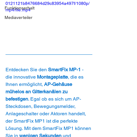
0121121b8476684d29c83954a497f/1080p/
Funktionserhalt
mp4/file.mp4
Mediaverteiler
Entdecken Sie den
 SmartFix MP-1
 - 
die innovative 
Montageplatte
, die es 
Ihnen ermöglicht, 
AP-Gehäuse 
mühelos an Gitterkanälen zu 
befestigen
. Egal ob es sich um AP-
Steckdosen, Bewegungsmelder, 
Anlageschalter oder Aktoren handelt, 
der SmartFix MP1 ist die perfekte 
Lösung. Mit dem SmartFix MP1 können 
Sie in 
wenigen Sekunden
 und 