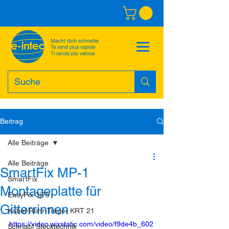
Beitrag
Alle Beiträge
Alle Beiträge
SmartFix MP-1
SmartFix
Montageplatte für
EasyFix 3|75
Gitterrinnen
Kabel-Rohr-Träger KRT 21
https://video.wixstatic.com/video/f9de4b_602
Schnabl Stecktechnik