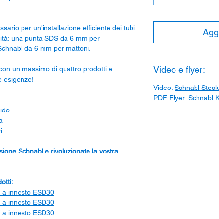
ario per un'installazione efficiente dei tubi.
Aggi
alità: una punta SDS da 6 mm per
 Schnabl da 6 mm per mattoni.
Video e flyer:
 con un massimo di quattro prodotti e
e esigenze!
Video:
Schnabl Steck
PDF Flyer:
Schnabl 
ido
a
i
ssione Schnabl e rivoluzionate la vostra
dotti:
o a innesto ESD30
o a innesto ESD30
o a innesto ESD30