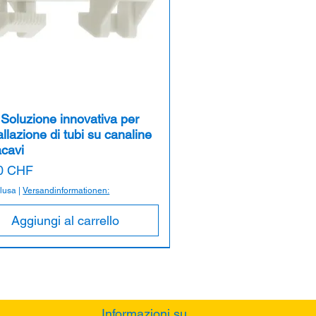
Soluzione innovativa per
tallazione di tubi su canaline
acavi
zo
0 CHF
clusa
|
Versandinformationen:
Aggiungi al carrello
Informazioni su