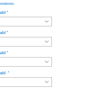
ormationen:
abl
*
abl
*
abl
*
nabl
*