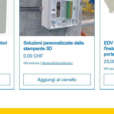
tori
Soluzioni personalizzate dalla
EDV 
stampante 3D
l'ins
port
Prezzo
0,00 CHF
Prez
23,0
IVA esclusa
|
Versandinformationen:
IVA es
Aggiungi al carrello