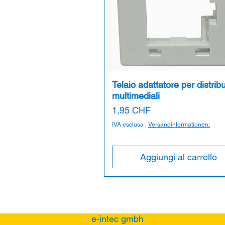
Telaio adattatore per distribu
multimediali
Prezzo
1,95 CHF
IVA esclusa
|
Versandinformationen:
Aggiungi al carrello
e-intec gmbh