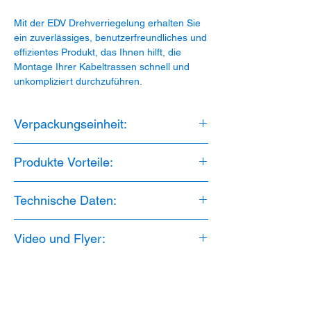
Mit der EDV Drehverriegelung erhalten Sie
ein zuverlässiges, benutzerfreundliches und
effizientes Produkt, das Ihnen hilft, die
Montage Ihrer Kabeltrassen schnell und
unkompliziert durchzuführen.
Verpackungseinheit:
100 Stück
Produkte Vorteile:
1. Halogenfrei
Technische Daten:
2. Verlegeabstand: 60cm
3. UV Stabilisiert
Material: PP
4. Erweiterbar mit EC oder FC
Video und Flyer:
Halogenfrei: Ja
UV Stabilisiert: Ja
Video:
Schnabl Stecktechnik
Temperaturbereich: -10 °C bis +85 °C
PDF Flyer:
Schnab
l
Montage: Akku-Bolzenschussgerät
Farbe: Lichtgrau 7035