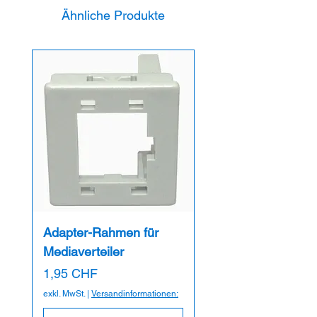
Geeignet für: Alle Kabeltrassen mit
Ähnliche Produkte
Langlöcher
Adapter-Rahmen für
Mediaverteiler
Preis
1,95 CHF
exkl. MwSt.
|
Versandinformationen: