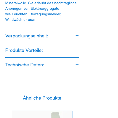
Mineralwolle. Sie erlaubt das nachträgliche
Anbringen von Elektroaggregate
wie Leuchten, Bewegungsmelder,
Windwächter usw.
Verpackungseinheit:
1 Stück
Produkte Vorteile:
1. Montageplatte Ø 73mm
Technische Daten:
2. Halogenfrei
3. UV Stabilisiert
Material: PP
4.mind. 80mm Wärmedämmung
Dämmstärke: min. 80mm
5. maximale Belastung 15N
Temparaturbeständigkeit: -25 bis 60 °C
Halogenfrei: Ja
UV Stabilisiert: Ja
Ähnliche Produkte
Belastung: maximale 15N